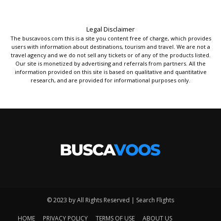
Legal Disclaimer
The buscavoos.com this is a site you content free of charge, which provides
users with information about destinations, tourism and travel. We are not a
travel agency and we do not sell any tickets or of any of the products listed.
Our site is monetized by advertising and referrals from partners. All the
information provided on this site is based on qualitative and quantitative
research, and are provided for informational purposes only.
© 2023 by All Rights Reserved | Search Flights
HOME
PRIVACY POLICY
TERMS OF USE
ABOUT US