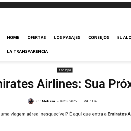
HOME
OFERTAS
LOS PASAJES
CONSEJOS
EL AL
LA TRANSPARENCIA
Consejos
rates Airlines: Sua Pr
-
Por
Melissa
08/08/2025
1176
 uma viagem aérea inesquecível? É aqui que entra a
Emirates Ai