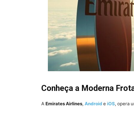
Conheça a Moderna Frot
A
Emirates Airlines
,
Android
e
iOS
, opera 