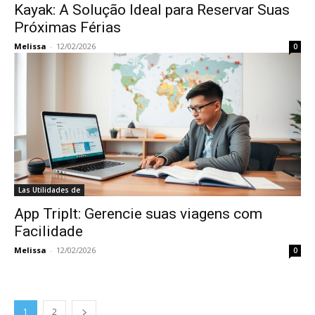
Kayak: A Solução Ideal para Reservar Suas
Próximas Férias
Melissa
-
12/02/2026
0
Las Utilidades de
App TripIt: Gerencie suas viagens com
Facilidade
Melissa
-
12/02/2026
0
1
2