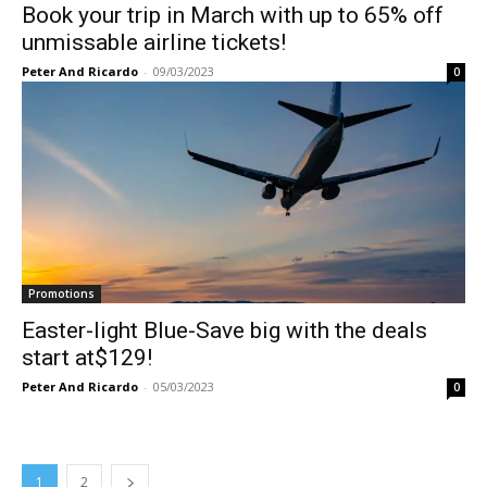
Book your trip in March with up to 65% off
unmissable airline tickets!
Peter And Ricardo
-
09/03/2023
0
Promotions
Easter-light Blue-Save big with the deals
start at$129!
Peter And Ricardo
-
05/03/2023
0
1
2