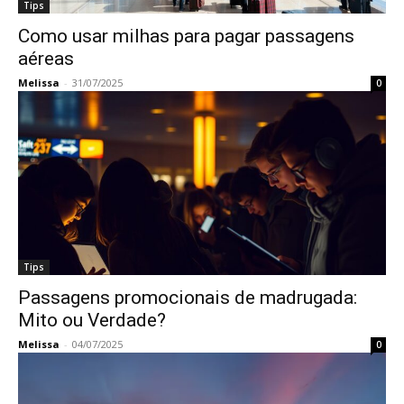
Tips
Como usar milhas para pagar passagens
aéreas
Melissa
-
31/07/2025
0
Tips
Passagens promocionais de madrugada:
Mito ou Verdade?
Melissa
-
04/07/2025
0